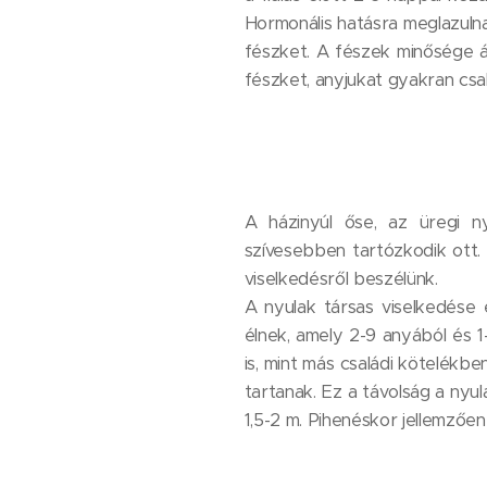
Hormonális hatásra meglazulnak a
fészket. A fészek minősége á
fészket, anyjukat gyakran csak 
A házinyúl őse, az üregi n
szívesebben tartózkodik ott. 
viselkedésről beszélünk.
A nyulak társas viselkedése e
élnek, amely 2-9 anyából és 1
is, mint más családi kötelékb
tartanak. Ez a távolság a nyul
1,5-2 m. Pihenéskor jellemzően