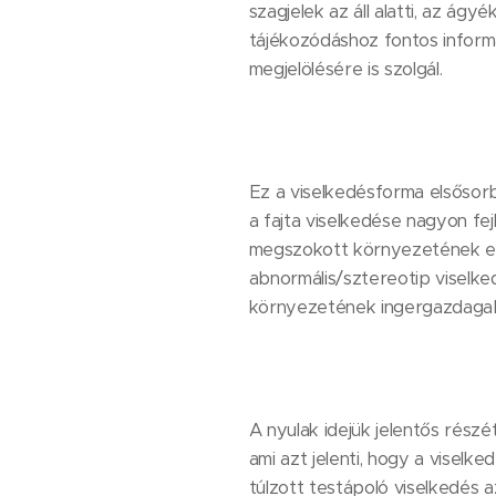
szagjelek az áll alatti, az ágyé
tájékozódáshoz fontos informa
megjelölésére is szolgál.
Ez a viselkedésforma elsősorba
a fajta viselkedése nagyon fejle
megszokott környezetének egy
abnormális/sztereotip viselked
környezetének ingergazdagabba
A nyulak idejük jelentős részé
ami azt jelenti, hogy a viselkede
túlzott testápoló viselkedés 