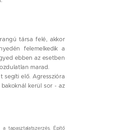
t.
gú társa felé, akkor
̈nnyedén felemelkedik a
t egyed ebben az esetben
s mozdulatlan marad.
segíti elő. Agresszióra
bakoknál kerül sor - az
s a tapasztalatszerzés. Építő