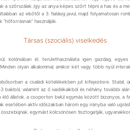
 szőrszálak, így az anya képes szőrt tépni a has és a mellkas
ltalában az elsőtől a 3. fialásig javul, majd folyamatosan romli
"hőforrásnak" használják.
Társas (szociális) viselkedés
yúl, kolóniában él, területhasználata igen gazdag, egyes
Minden olyan alkalommal, amikor két vagy több nyúl interakci
lsősorban a családi kötelékekben jut kifejezésre. Stabil, u
-3 bakból, valamint az ő ivadékaikból és néhány további alár
en élő állatok, a csoporton belül egymás között bizonyos, a f
ak esetében aktív időszakban három egy irányba való ugrás
 összebújnak, egymást kölcsönösen tisztogatják, ugyanakkor