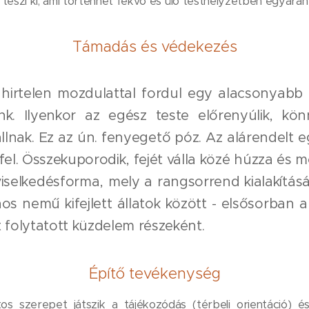
 teszi ki, ami történhet fekvő és ülő testhelyzetben egyarán
Támadás és védekezés
irtelen mozdulattal fordul egy alacsonyabb ran
ünk. Ilyenkor az egész teste előrenyúlik, ko
́llnak. Ez
az ún. fenyegető póz. Az alárendel
 fel. Összekuporodik, fejét válla közé húzza é
iselkedésforma, mely a rangsorrend kialakítását 
nemű kifejlett állatok között - elsősorban a 
rt folytatott küzdelem részeként.
Építő tevékenység
s szerepet játszik a tájékozódás (térbeli orientáció) é