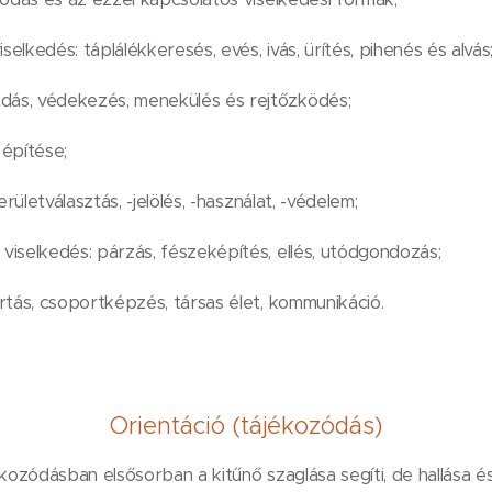
dés: táplálékkeresés, evés, ivás, ürítés, pihenés és alvás
ás, védekezés, menekülés és rejtőzködés;
építése;
erületválasztás, -jelölés, -használat, -védelem;
selkedés: párzás, fészeképítés, ellés, utódgondozás;
rtás, csoportképzés, társas élet, kommunikáció.
Orientáció (tájékozódás)
kozódásban elsősorban a kitűnő szaglása segíti, de hallása és la