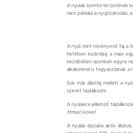
A nyulak komfortérzetének kial
mint például a nyújtózkodás, az
A nyúl, mint növényevő faj a 
hetében kizárólag a napi egy
kezdődően azonban egyre nagy
alkalommal is fogyasztanak a nyul
Sok más állatfaj mellett a ny
szeret táplálkozni.
A nyulakra jellemző táplálkoza
ritmust követ.
A nyulak éjszaka aktív állatok