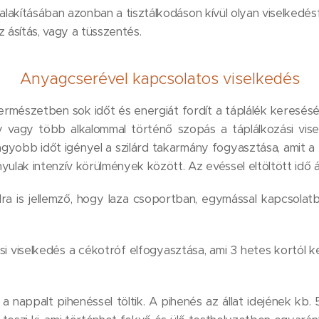
akításában azonban a tisztálkodáson kívül olyan viselkedé
 ásítás, vagy a tüsszentés.
Anyagcserével kapcsolatos viselkedés
természetben sok időt és energiát fordít a táplálék keresésé
 vagy több alkalommal történő szopás a táplálkozási visel
obb időt igényel a szilárd takarmány fogyasztása, amit a 
ak intenzív körülmények között. Az evéssel eltöltött idő 
úlra is jellemző, hogy laza csoportban, egymással kapcsolatba
́si viselkedés a cékotróf elfogyasztása, ami 3 hetes kortól ke
, a nappalt pihenéssel töltik. A pihenés az állat idejének kb. 