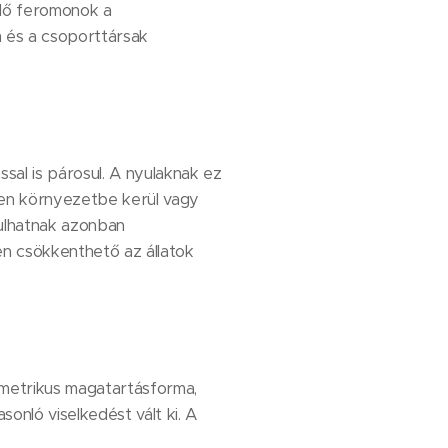
rülő feromonok a
um és a csoporttársak
ssal is párosul. A nyulaknak ez
etlen környezetbe kerül vagy
akulhatnak azonban
n csökkenthető az állatok
 allometrikus magatartásforma,
onló viselkedést vált ki. A