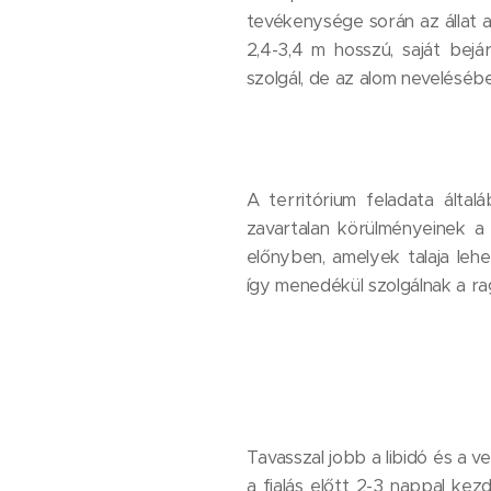
tevékenysége során az állat a
2,4-3,4 m hosszú, saját beja
szolgál, de az alom neveléséb
A territórium feladata által
zavartalan körülményeinek a 
előnyben, amelyek talaja lehet
így menedékül szolgálnak a ra
Tavasszal jobb a libidó és a v
a fialás előtt 2-3 nappal ke