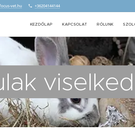
focus-vet.hu
+36204144144
KEZDŐLAP
KAPCSOLAT
RÓLUNK
SZOL
lak viselke