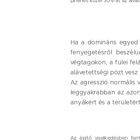
pihenés közel 30%-át az alvás
Ha a domináns egyed h
fenyegetésről beszél
végtagokon, a fülei fela
alávetettségi pózt vesz
Az agresszió normális v
leggyakrabban az azonos 
anyákért és a területé
Az építő viselkedésben fonto