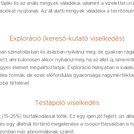
ktájéki és az anális mirigyek váladékai, valamint a vizelettel ü
́ciókat nyújtanak. Az áll alatti mirigyek váladéka a territóri
Exploráció (kereső-kutató viselkedés)
n szimatolásban és ásásban nyilvánul meg, de gyakran rágá
tt, ami különösen akkor nyilvánul meg, ha az állat új, ismer
es elemeit megváltoztatjuk. Exploráció hiányában is kial
ési formák, de ezek előfordulási gyakorisága nagymértékbe
́ tételével.
Testápoló viselkedés
t (15-25%) tisztálkodással töltik. Ez egy igen jól fejlett, ún.
́s egy állatnál történő megjelenése a csoporttársakban is has
azonban már abnormálisnak számít.