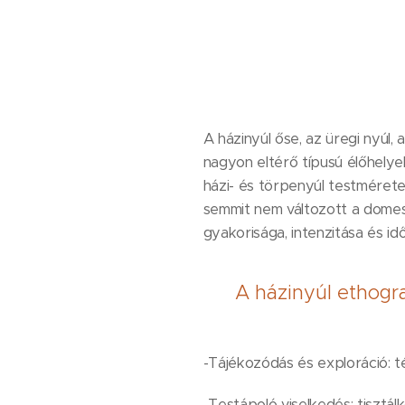
A házinyúl őse, az üregi nyú
nagyon eltérő típusú élőhel
házi- és törpenyúl testméret
semmit nem változott a domeszti
gyakorisága, intenzitása és id
A házinyúl ethogra
-Tájékozódás és exploráció: t
-Testápoló viselkedés: tiszta