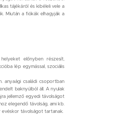
 tájékáról és kibéleli vele a
k. Miután a fiókák elhagyják a
 helyeket előnyben részesít,
óba lép egymással, szociális
́n. anyaági családi csoportban
endelt baknyúlból áll. A nyulak
ajra jellemző egyedi távolságot
hoz elegendő távolság, ami kb.
 evéskor távolságot tartanak.