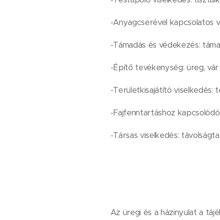
-Anyagcserével kapcsolatos viselke
-Támadás és védekezés: támad
-Építő tevékenység: üreg, vár 
-Területkisajátító viselkedés: t
-Fajfenntartáshoz kapcsolódó vi
-Társas viselkedés: távolságta
Az üregi és a házinyulat a tájé