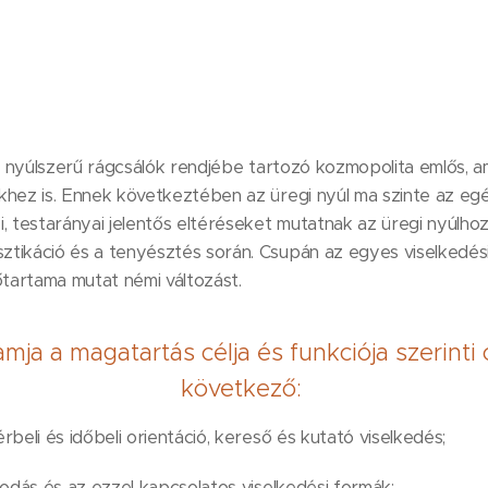
l, a nyúlszerű rágcsálók rendjébe tartozó kozmopolita emlős
yekhez is. Ennek következtében az üregi nyúl ma szinte az egé
ei, testarányai jelentős eltéréseket mutatnak az üregi nyúlho
káció és a tenyésztés során. Csupán az egyes viselkedési 
őtartama mutat némi változást.
mja a magatartás célja és funkciója szerinti
következő:
érbeli és időbeli orientáció, kereső és kutató viselkedés;
́lkodás és az ezzel kapcsolatos viselkedési formák;