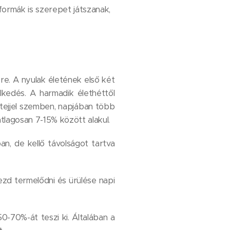
sformák is szerepet játszanak,
re. A nyulak életének első két
kedés. A harmadik élethéttől
tejjel szemben, napjában több
átlagosan 7-15% között alakul.
n, de kellő távolságot tartva
zd termelődni és ürülése napi
50-70%-át teszi ki. Általában a