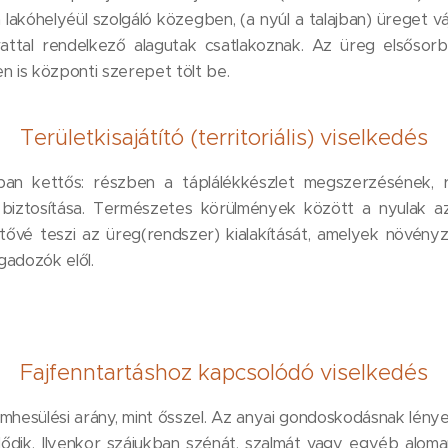
 lakóhelyéül szolgáló közegben, (a nyúl a talajban) üreget
́rattal rendelkező alagutak csatlakoznak. Az üreg elsősor
en is központi szerepet tölt be.
Területkisajátító (territoriális) viselkedés
ában kettős: részben a táplálékkészlet megszerzéséne
biztosítása. Természetes körülmények között a nyulak az
ővé teszi az üreg(rendszer) kialakítását, amelyek növén
gadozók elől.
Fajfenntartáshoz kapcsolódó viselkedés
emhesülési arány, mint ősszel. Az anyai gondoskodásnak lényeg
zdődik. Ilyenkor szájukban szénát, szalmát vagy egyéb al