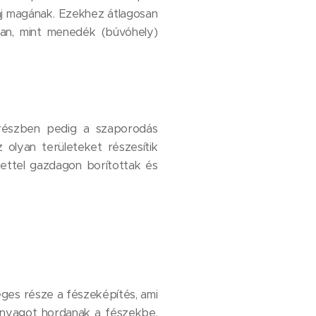
 váj magának. Ezekhez átlagosan
ban, mint menedék (búvóhely)
k, részben pedig a szaporodás
 olyan területeket részesítik
yzettel gazdagon borítottak és
es része a fészeképítés, ami
omanyagot hordanak a fészekbe.