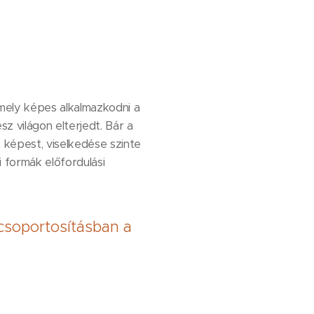
, amely képes alkalmazkodni a
sz világon elterjedt. Bár a
z képest, viselkedése szinte
formák előfordulási
 csoportosításban a