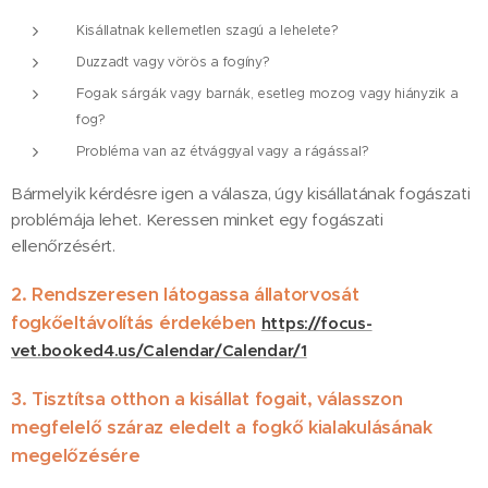
Kisállatnak kellemetlen szagú a lehelete?
Duzzadt vagy vörös a fogíny?
Fogak sárgák vagy barnák, esetleg mozog vagy hiányzik a
fog?
Probléma van az étvággyal vagy a rágással?
Bármelyik kérdésre igen a válasza, úgy kisállatának fogászati
problémája lehet. Keressen minket egy fogászati
ellenőrzésért.
2. Rendszeresen látogassa állatorvosát
fogkőeltávolítás érdekében
https://focus-
vet.booked4.us/Calendar/Calendar/1
3. Tisztítsa otthon a kisállat fogait, válasszon
megfelelő száraz eledelt a fogkő kialakulásának
megelőzésére