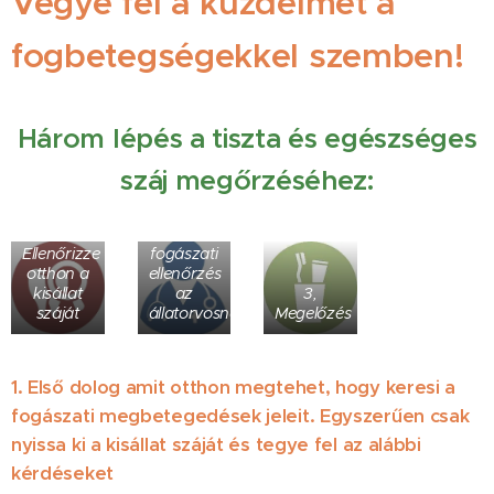
Vegye fel a küzdelmet a
fogbetegségekkel szemben!
Három lépés a tiszta és egészséges
száj megőrzéséhez:
2.
1.
Rendszeres
Ellenőrizze
fogászati
otthon a
ellenőrzés
kisállat
az
3,
száját
állatorvosnál
Megelőzés
1. Első dolog amit otthon megtehet, hogy keresi a
fogászati megbetegedések jeleit. Egyszerűen csak
nyissa ki a kisállat száját és tegye fel az alábbi
kérdéseket