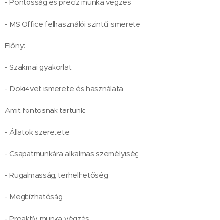
- Pontosság és precíz munka végzés
- MS Office felhasználói szintű ismerete
Előny:
- Szakmai gyakorlat
- Doki4vet ismerete és használata
Amit fontosnak tartunk:
- Állatok szeretete
- Csapatmunkára alkalmas személyiség
- Rugalmasság, terhelhetőség
- Megbízhatóság
- Proaktív munka végzés