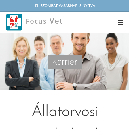
SZOMBAT-VASÁRNAP IS NYITVA
Vet
Focus
Clinic
Karrier
Állatorvosi