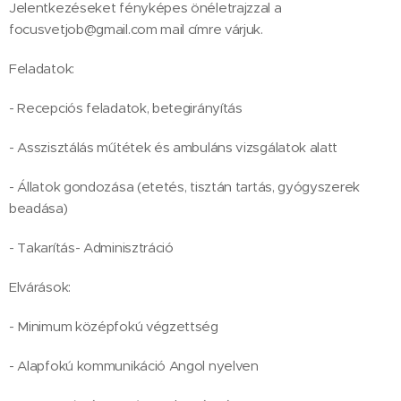
Jelentkezéseket fényképes önéletrajzzal a
focusvetjob@gmail.com mail címre várjuk.
Feladatok:
- Recepciós feladatok, betegirányítás
- Asszisztálás műtétek és ambuláns vizsgálatok alatt
- Állatok gondozása (etetés, tisztán tartás, gyógyszerek
beadása)
- Takarítás- Adminisztráció
Elvárások:
- Minimum középfokú végzettség
- Alapfokú kommunikáció Angol nyelven